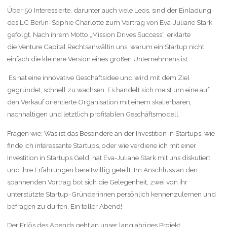
Über 50 Interessierte, darunter auch viele Leos, sind der Einladung
des LC Berlin-Sophie Charlotte zum Vortrag von Eva-Juliane Stark
gefolgt. Nach ihrem Motto „Mission Drives Success“, erklärte
die Venture Capital Rechtsanwältin uns, warum ein Startup nicht
einfach die kleinere Version eines großen Unternehmens ist.
Es hat eine innovative Geschäftsidee und wird mit dem Ziel
gegründet, schnell zu wachsen. Es handelt sich meist um eine auf
den Verkauf orientierte Organisation mit einem skalierbaren,
nachhaltigen und letztlich profitablen Geschäftsmodell.
Fragen wie: Was ist das Besondere an der Investition in Startups, wie
finde ich interessante Startups, oder wie verdiene ich mit einer
Investition in Startups Geld, hat Eva-Juliane Stark mit uns diskutiert
und ihre Erfahrungen bereitwillig geteilt. Im Anschluss an den
spannenden Vortrag bot sich die Gelegenheit, zwei von ihr
unterstützte Startup-Gründerinnen persönlich kennenzulernen und
befragen zu dürfen. Ein toller Abend!
Der Erlös des Abends geht an unser langjähriges Projekt