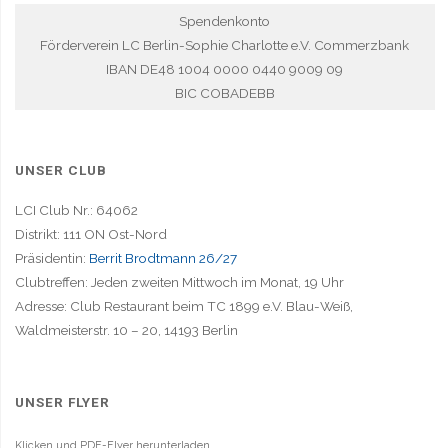
Spendenkonto
Förderverein LC Berlin-Sophie Charlotte e.V. Commerzbank
IBAN DE48 1004 0000 0440 9009 09
BIC COBADEBB
UNSER CLUB
LCI Club Nr.: 64062
Distrikt: 111 ON Ost-Nord
Präsidentin:
Berrit Brodtmann 26/27
Clubtreffen: Jeden zweiten Mittwoch im Monat, 19 Uhr
Adresse: Club Restaurant beim TC 1899 e.V. Blau-Weiß,
Waldmeisterstr. 10 – 20, 14193 Berlin
UNSER FLYER
Klicken und PDF-Flyer herunterladen