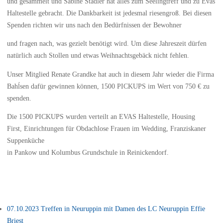
und gesammelt und Sabine Stadler hat alles zum Seelingtreff und zu Evas
Haltestelle gebracht. Die Dankbarkeit ist jedesmal riesengroß. Bei diesen
Spenden richten wir uns nach den Bedürfnissen der Bewohner
und fragen nach, was gezielt benötigt wird. Um diese Jahreszeit dürfen
natürlich auch Stollen und etwas Weihnachtsgebäck nicht fehlen.
Unser Mitglied Renate Grandke hat auch in diesem Jahr wieder die Firma
Bahĺsen dafür gewinnen können, 1500 PICKUPS im Wert von 750 € zu
spenden.
Die 1500 PICKUPS wurden verteilt an EVAS Haltestelle, Housing
First, Einrichtungen für Obdachlose Frauen im Wedding, Franziskaner
Suppenküche
in Pankow und Kolumbus Grundschule in Reinickendorf.
07.10.2023 Treffen in Neuruppin mit Damen des LC Neuruppin Effie
Briest