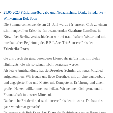
21.06.2023 Präsidiumsübergabe und Neuaufnahme: Danke Friederike –
Willkommen Bok Soon
Die Sommersonnenwende am 21. Juni wurde für unseren Club zu einem
stimmungsvollen Erlebnis. Im bezaubernden
Gasthaus Landlust
in
Körzin bei Beelitz verabschiedeten wir bei traumhaftem Wetter und mit
musikalischer Begleitung des B.E.L Arts Trio* unsere Präsidentin
Friederike Prass
,
die uns durch ein ganz besonderes Lions-Jahr geführt hat mit vielen
Highlights, die wir so schnell nicht vergessen werden.
Als letzte Amtshandlung hat sie
Dorothee Schuler
als neues Mitglied
aufgenommen. Wir freuen uns liebe Dorothee, mit dir eine wunderbare
und engagierte Frau und Mutter mit Kompetenz, Erfahrung und einem
großen Herzen willkommen zu heißen. Wir nehmen dich gerne und in
Freundschaft in unserer Mitte auf.
Danke liebe Friederike, dass du unsere Präsidentin warst. Du hast das
ganz wunderbar gemacht!
Da musste sich
Bok Soon Seo-Dietz
als Nachfolgerin etwas Besonderes