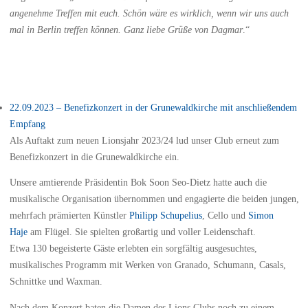
angenehme Treffen mit euch. Schön wäre es wirklich, wenn wir uns auch
mal in Berlin treffen können. Ganz liebe Grüße von Dagmar
.“
22.09.2023 – Benefizkonzert in der Grunewaldkirche mit anschließendem
Empfang
Als Auftakt zum neuen Lionsjahr 2023/24 lud unser Club erneut zum
Benefizkonzert in die Grunewaldkirche ein.
Unsere amtierende Präsidentin Bok Soon Seo-Dietz hatte auch die
musikalische Organisation übernommen und engagierte die beiden jungen,
mehrfach prämierten Künstler
Philipp Schupelius
, Cello und
Simon
Haje
am Flügel. Sie spielten großartig und voller Leidenschaft.
Etwa 130 begeisterte Gäste erlebten ein sorgfältig ausgesuchtes,
musikalisches Programm mit Werken von Granado, Schumann, Casals,
Schnittke und Waxman.
Nach dem Konzert baten die Damen des Lions Clubs noch zu einem