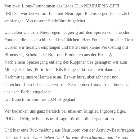
Von zwei Lions-Freundinnen des Lions Club NEURUPPIN-EFFI
BRIEST wurden wir am Bahnhof Neuruppin Rheinsberger Tor herzlich
empfangen. Von unserer Stadtführerin geleitet,
wandelten wir trotz Nieselregen neugierig auf den Spuren von Theodor
Fontane, die uns anschließend ins Lädchen „Herr Fontane “ brachte. Dort
wurden wir herzlich empfangen und hatten eine kleine Verkostung mit
Birnensekt, Schokolade, Brot und Produkten aus der Birne 🍐
Nach einem Spaziergang entlang des Ruppiner See gelangten wir zum
Mittagstisch ins „Portofino“. Köstlich gestärkt traten wir dann am
Nachmittag unsere Heimreise an. Es war kurz, aber sehr nett und
bereichernd. So haben auch wir die Neuruppiner Lions-Freundinnen zu
uns nach Berlin eingeladen.
Ein Besuch im Sommer 2024 ist geplant.
Wir bedanken uns ganz herzlich bei unserem Mitglied Ingeborg Eger,
PDG und Mitgliedschaftsbeauftragte für die tolle Organisation.
Und hier eine Rückmeldung aus Neuruppin von der Activity-Beauftragten
Dagmar Huch: „
Ganz lieben Dank für eure Wertschätzung und das sehr