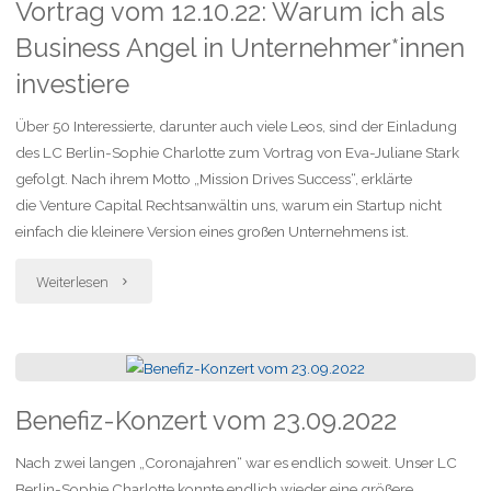
Vortrag vom 12.10.22: Warum ich als
die
Business Angel in Unternehmer*innen
Obdachlosenhilfe
investiere
Seeling-
Über 50 Interessierte, darunter auch viele Leos, sind der Einladung
des LC Berlin-Sophie Charlotte zum Vortrag von Eva-Juliane Stark
Treff
gefolgt. Nach ihrem Motto „Mission Drives Success“, erklärte
am
die Venture Capital Rechtsanwältin uns, warum ein Startup nicht
einfach die kleinere Version eines großen Unternehmens ist.
08.11.
"Vortrag
Weiterlesen
und
vom
14.11.2022"
12.10.22:
Warum
Benefiz-Konzert vom 23.09.2022
ich
Nach zwei langen „Coronajahren“ war es endlich soweit. Unser LC
Berlin-Sophie Charlotte konnte endlich wieder eine größere