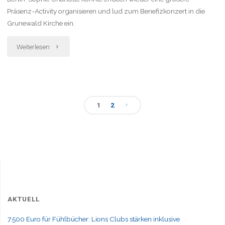
als
Präsenz-Activity organisieren und lud zum Benefizkonzert in die
Grunewald Kirche ein.
Business
Angel
"Benefiz-
Weiterlesen
in
Konzert
Unternehmer*innen
vom
investiere"
1
2
23.09.2022"
Seitennummerierung
der
Beiträge
AKTUELL
7.500 Euro für Fühlbücher: Lions Clubs stärken inklusive