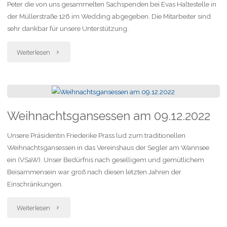
Peter die von uns gesammelten Sachspenden bei Evas Haltestelle in
Kindergesundheitshaus
der Müllerstraße 126 im Wedding abgegeben. Die Mitarbeiter sind
sehr dankbar für unsere Unterstützung.
e.V."
"Dezember
Weiterlesen
2022
–
Sachspenden
Weihnachtsgansessen am 09.12.2022
für
Unsere Präsidentin Friederike Prass lud zum traditionellen
Weihnachtsgansessen in das Vereinshaus der Segler am Wannsee
Evas
ein (VSaW). Unser Bedürfnis nach geselligem und gemütlichem
Beisammensein war groß nach diesen letzten Jahren der
Haltestelle
Einschränkungen.
im
"Weihnachtsgansessen
Weiterlesen
Wedding"
am